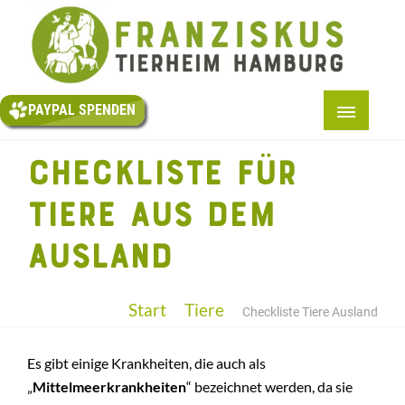
PAYPAL
SPENDEN
PAYPAL SPENDEN
START
CHECKLISTE FÜR
+
ÜBER UNS
TIERE AUS DEM
+
TIERE
AUSLAND
SOCIAL-MEDIA
+
HELFEN
Start
Tiere
Checkliste Tiere Ausland
TESTAMENT
Es gibt einige Krankheiten, die auch als
KONTAKT
„
Mittelmeerkrankheiten
“ bezeichnet werden, da sie
+
BMT